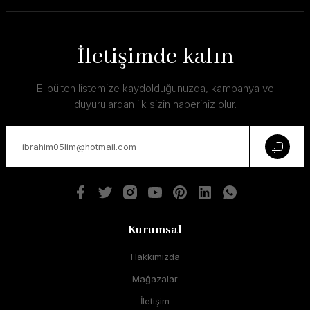
İletişimde kalın
E-bülten listemize kaydolduğunuzda, kampanya ve
duyurulardan ilk sizin haberiniz olur.
Kurumsal
Hakkımızda
Mağazalar
İletişim