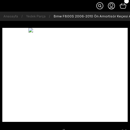
Anasayfa
Yedek Parça
Bmw F800S 2006-2010 Ön Amortisör Keçesi A