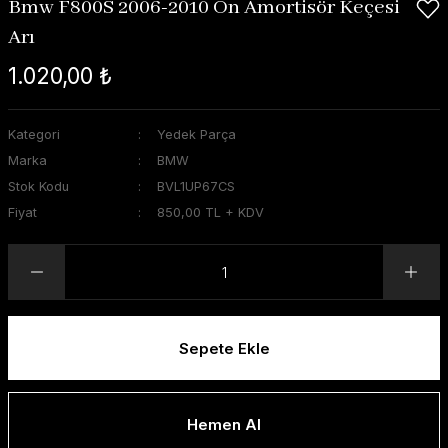
Bmw F800S 2006-2010 Ön Amortisör Keçesi
Arı
1.020,00 ₺
Kategori
Yedek Parça
Marka
BMW
Stok Kodu
BVL1UP67CS
Fiyat
850,00 TL + KDV
Sepete Ekle
Hemen Al