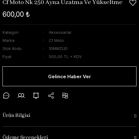
Cf Moto Nk 250 Ayna Uzatma Ve Yükseltme
600,00 ₺
Kategori
Aksesuarlar
Marka
Cf Moto
Stok Kodu
10MMZÜD
Fiyat
500,00 TL + KDV
Gelince Haber Ver
Ürün Bilgisi
Ödeme Seçenekleri