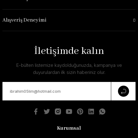
Alışveriş Deneyimi
İletişimde kalın
E-bülten listemize kaydolduğunuzda, kampanya ve
duyurulardan ilk sizin haberiniz olur.
Kurumsal