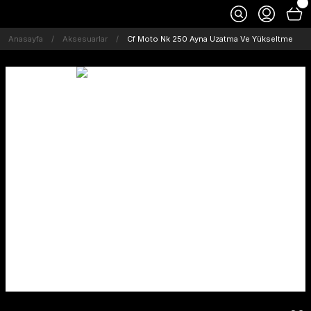
Anasayfa
Aksesuarlar
Cf Moto Nk 250 Ayna Uzatma Ve Yükseltme