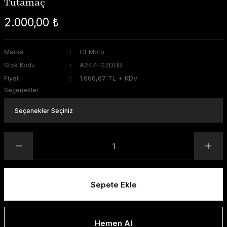
Tutamaç
2.000,00 ₺
Marka
Cf Moto
Stok Kodu
A247H2ZDHB
Fiyat
1.666,67 TL + KDV
Seçenekler
Sepete Ekle
Hemen Al