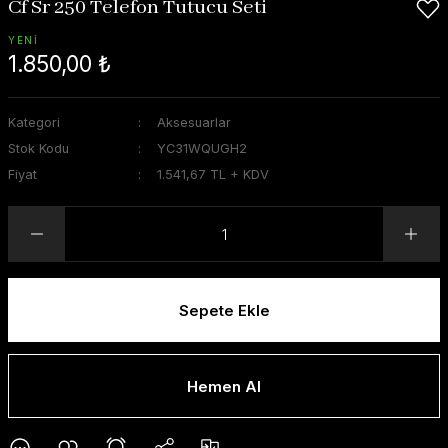
Cf Sr 250 Telefon Tutucu Seti
YENİ
1.850,00 ₺
Kategori
Aksesuarlar
Stok Kodu
YC31WQUGH2
Fiyat
1.541,67 TL + KDV
Sepete Ekle
Hemen Al