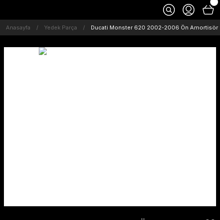
Anasayfa
Yedek Parça
Ducati Monster 620 2002-2006 Ön Amortisör K