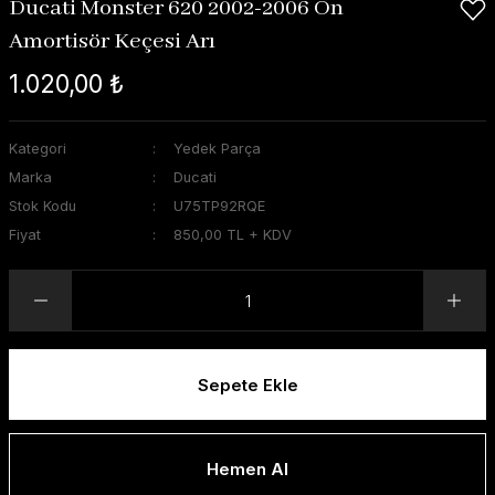
Ducati Monster 620 2002-2006 Ön
Amortisör Keçesi Arı
1.020,00 ₺
Kategori
Yedek Parça
Marka
Ducati
Stok Kodu
U75TP92RQE
Fiyat
850,00 TL + KDV
Sepete Ekle
Hemen Al