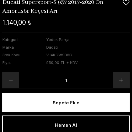
Ducati Supersport-S 937 2017-2020 Ön
Amortisör Keçesi Arı
1.140,00 ₺
Kategori
Yedek Parça
Marka
Ducati
Stok Kodu
VJ4KGWSB8C
Fiyat
950,00 TL + KDV
Sepete Ekle
Hemen Al