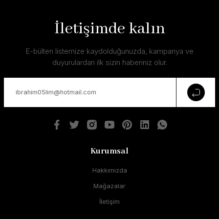
İletişimde kalın
E-bülten listemize kaydolduğunuzda, kampanya ve
duyurulardan ilk sizin haberiniz olur.
Kurumsal
Hakkımızda
Mağazalar
İletişim