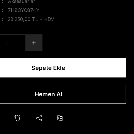
Aksesuarlar
7H8QYC874Y
28.250,00 TL + KDV
Sepete Ekle
Hemen Al