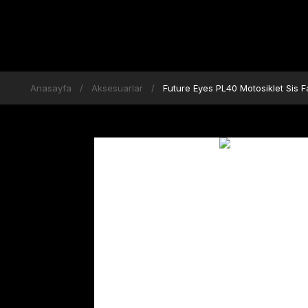
Anasayfa
Aksesuarlar
Future Eyes PL40 Motosiklet Sis F