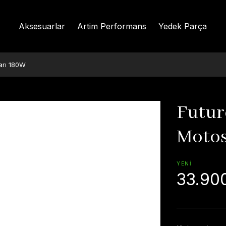
Aksesuarlar
Artim Performans
Yedek Parça
arı 180W
Futur
Motos
YENİ
33.90