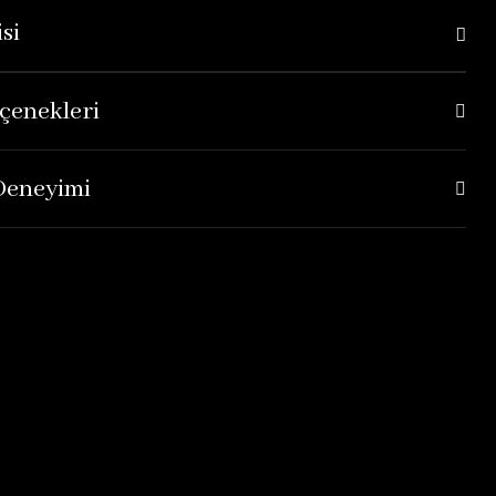
si
çenekleri
 Deneyimi