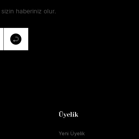
izin haberiniz olur.
Üyelik
Yeni Üyelik