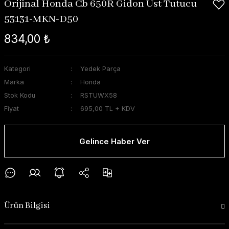
Orijinal Honda Cb 650R Gidon Üst Tutucu
53131-MKN-D50
834,00 ₺
Kategori
Yedek Parça
Marka
Honda
Stok Kodu
RSTUWX58
Fiyat
695,00 TL + KDV
Gelince Haber Ver
Ürün Bilgisi