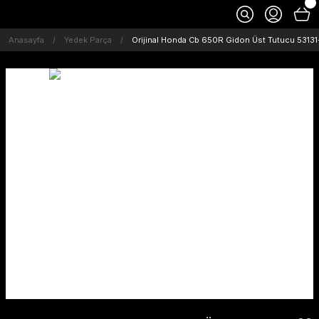
Anasayfa
Yedek Parça
Orijinal Honda Cb 650R Gidon Üst Tutucu 531