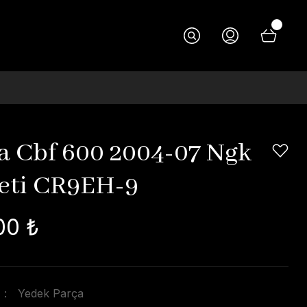
 Cbf 600 2004-07 Ngk
Seti CR9EH-9
00 ₺
Yedek Parça