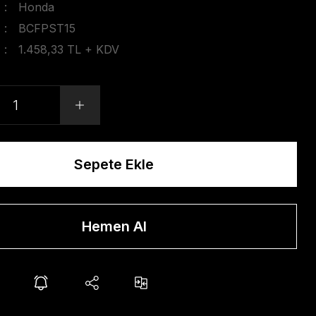
Honda
BCFPST15
1.458,33 TL + KDV
Sepete Ekle
Hemen Al