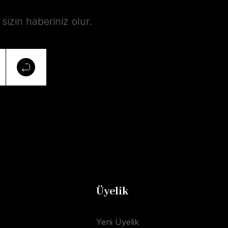
izin haberiniz olur.
Üyelik
Yeni Üyelik