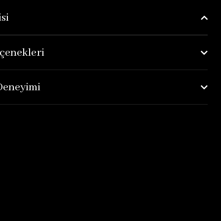
si
çenekleri
 Deneyimi