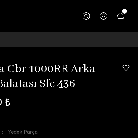
 Cbr 1000RR Arka
alatası Sfc 436
0 ₺
Yedek Parça