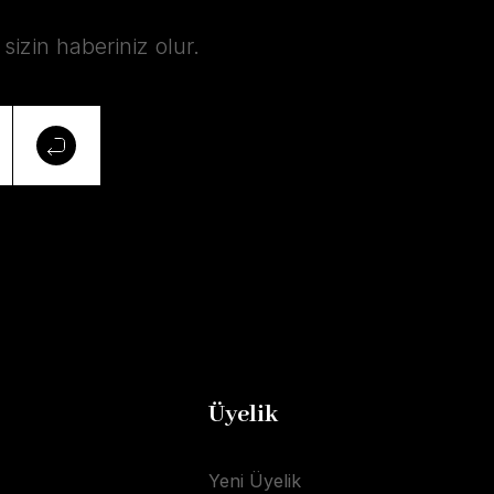
izin haberiniz olur.
Üyelik
Yeni Üyelik