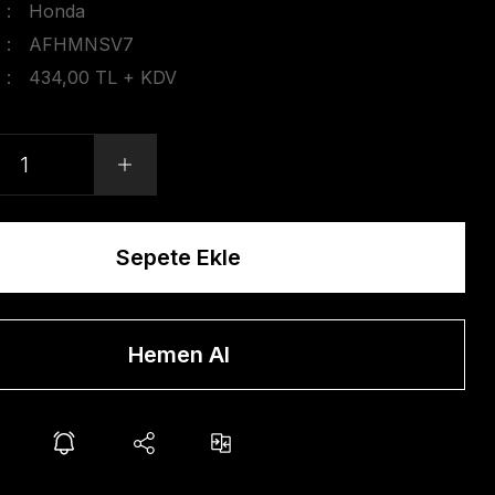
Honda
AFHMNSV7
434,00 TL + KDV
Sepete Ekle
Hemen Al