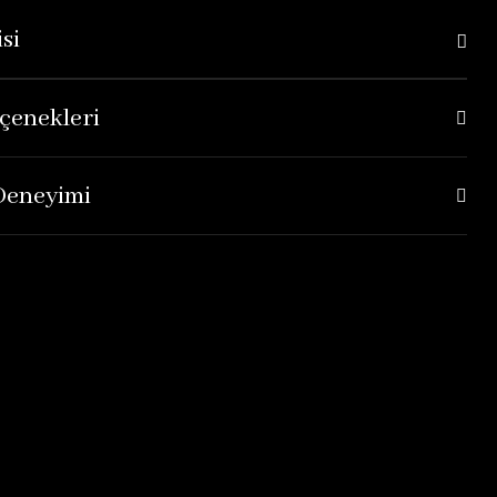
si
çenekleri
 Deneyimi