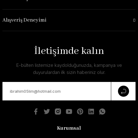
Alışveriş Deneyimi
İletişimde kalın
E-bülten listemize kaydolduğunuzda, kampanya ve
duyurulardan ilk sizin haberiniz olur.
Kurumsal