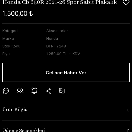
Honda Cb 650R 2021-26 Spor Sabit Plakalık
1.500,00 ₺
Kategori
Aksesuarlar
Marka
Honda
Stok Kodu
DFNTY248
Fiyat
1.250,00 TL + KDV
Gelince Haber Ver
Ürün Bilgisi
Ödeme Seçenekleri