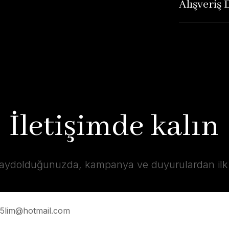
Alışveriş
İletişimde kalın
kaydolduğunuzda, kampanya ve duyurulardan ilk s