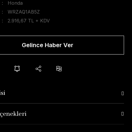
Honda
WRZAQ1AB5Z
2.916,67 TL + KDV
Gelince Haber Ver
si
çenekleri