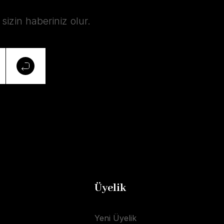
izin haberiniz olur.
Üyelik
Yeni Üyelik