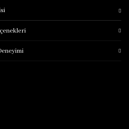
si
çenekleri
 Deneyimi