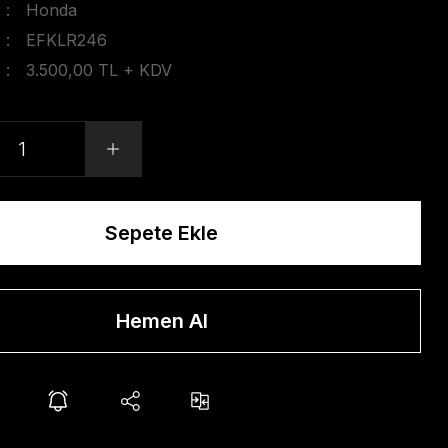
Honda
EFKLR246
3.500,00 TL + KDV
Sepete Ekle
Hemen Al