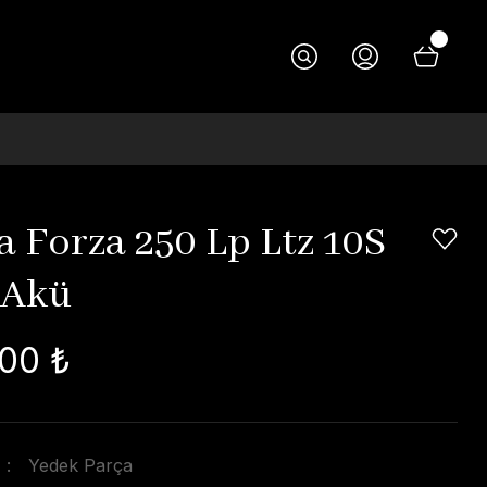
 Forza 250 Lp Ltz 10S
 Akü
00 ₺
Yedek Parça