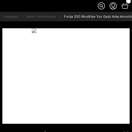
Anasayfa
Artim Performans
Forza 250 Modifiye Yss Gazlı Arka Amorti