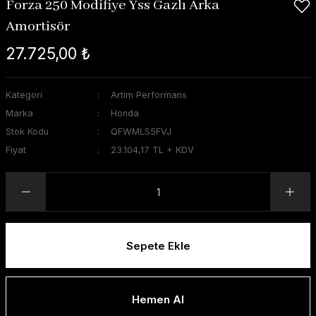
Forza 250 Modifiye Yss Gazlı Arka
Amortisör
27.725,00 ₺
Kategori
Artim Performans
Marka
Honda
Stok Kodu
QFWMLS5FVJ
Fiyat
23.104,17 TL + KDV
Sepete Ekle
Hemen Al