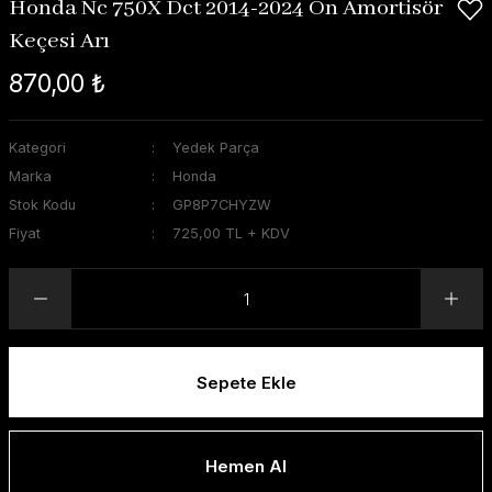
Honda Nc 750X Dct 2014-2024 Ön Amortisör
Keçesi Arı
870,00 ₺
Kategori
Yedek Parça
Marka
Honda
Stok Kodu
GP8P7CHYZW
Fiyat
725,00 TL + KDV
Sepete Ekle
Hemen Al