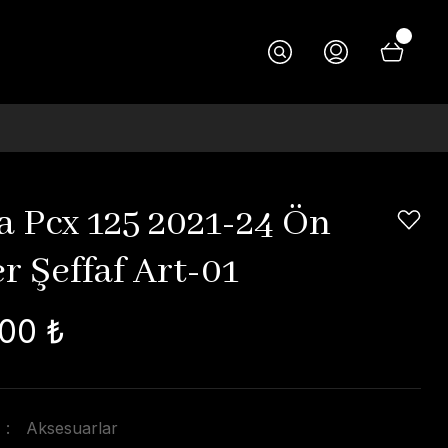
 Pcx 125 2021-24 Ön
r Şeffaf Art-01
00 ₺
Aksesuarlar