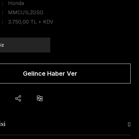
Honda
MMCU1LZGSG
3.750,00 TL + KDV
Gelince Haber Ver
si