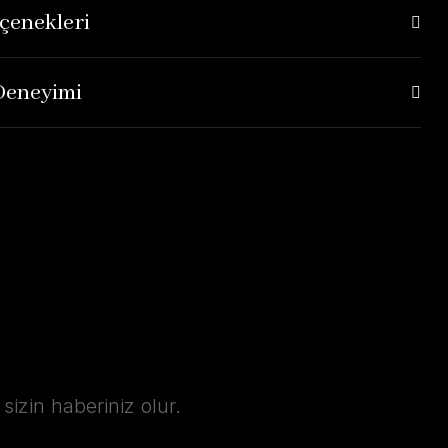
çenekleri
 Deneyimi
izin haberiniz olur.