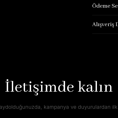
Ödeme Se
Alışveriş
İletişimde kalın
kaydolduğunuzda, kampanya ve duyurulardan ilk s