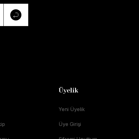
Üyelik
Yeni Üyelik
ip
Üye Girişi