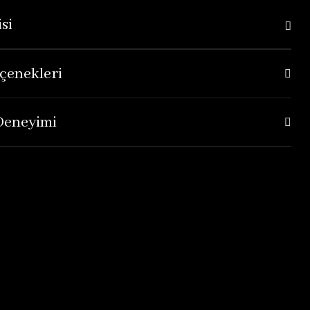
si
çenekleri
 Deneyimi