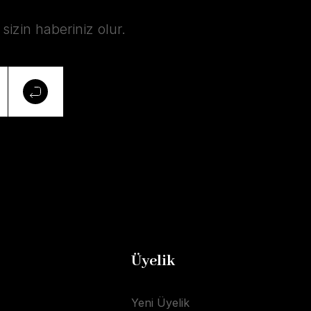
izin haberiniz olur.
Üyelik
Yeni Üyelik