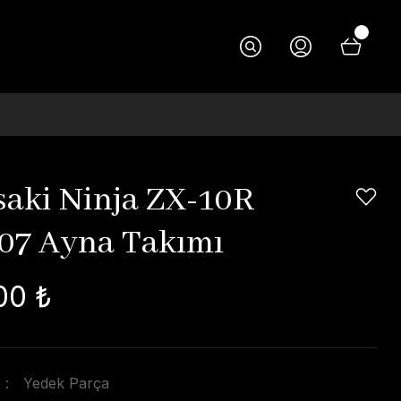
aki Ninja ZX-10R
07 Ayna Takımı
00 ₺
Yedek Parça