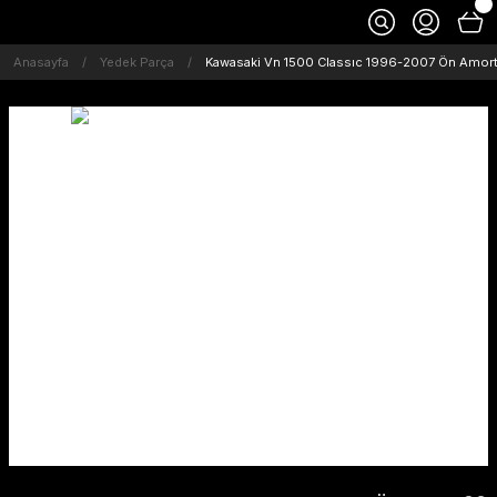
Anasayfa
Yedek Parça
Kawasaki Vn 1500 Classıc 1996-2007 Ön Amorti