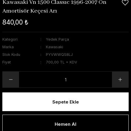
Kawasaki Vn 1500 Classıc 1996-2007 Ön
Amortisör Keçesi Arı
840,00 ₺
Kategori
Yedek Parça
Marka
Kawasaki
Stok Kodu
PYVWWQS8LJ
Fiyat
700,00 TL + KDV
Sepete Ekle
Hemen Al