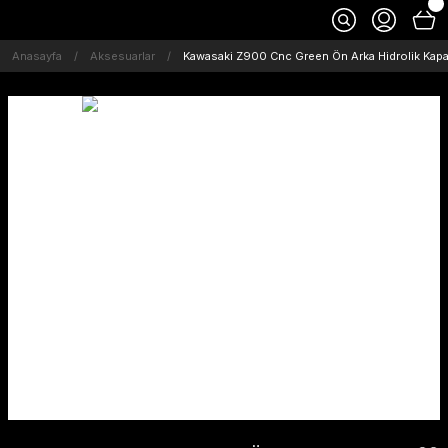
Anasayfa
Aksesuarlar
Kawasaki Z900 Cnc Green Ön Arka Hidrolik Kapak