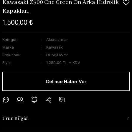
Kawasaki Z900 Cnc Green Ön Arka Hidrolik
Kapakları
1.500,00 ₺
Kategori
Aksesuarlar
Marka
Kawasaki
Stok Kodu
DHMSUWY6
Fiyat
1.250,00 TL + KDV
Gelince Haber Ver
Ürün Bilgisi