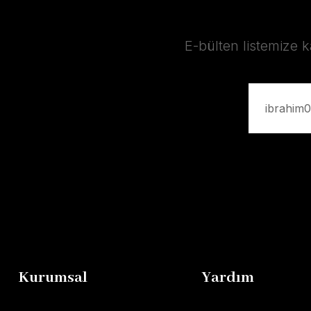
E-bülten listemize 
Kurumsal
Yardım