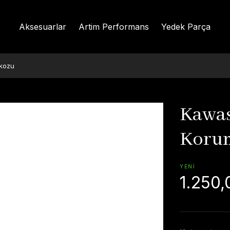
Aksesuarlar
Artim Performans
Yedek Parça
kozu
Kawas
Koru
YENİ
1.250,