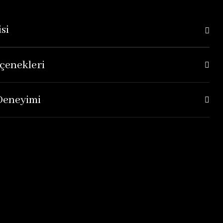
si
çenekleri
 Deneyimi