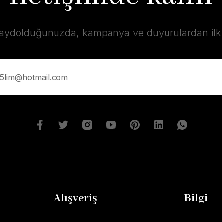
kaydolduğunuzda, kampanya ve duyurulardan ilk s
Alışveriş
Bilgi