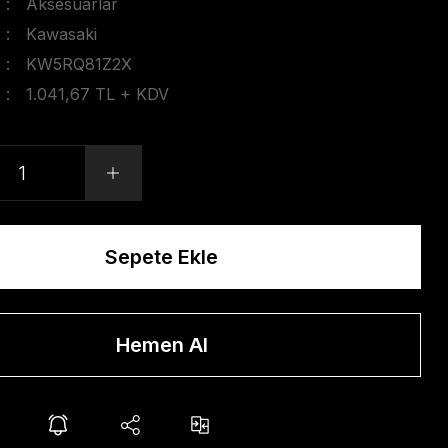
Aksesuarlar
Kawasaki
KW5RQ81Z2X
1.041,67 TL + KDV
Sepete Ekle
Hemen Al