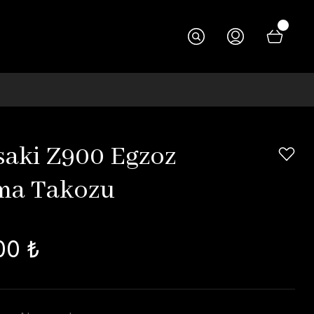
aki Z900 Egzoz
ma Takozu
00 ₺