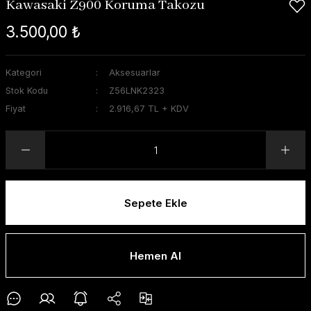
Kawasaki Z900 Koruma Takozu
3.500,00 ₺
Kategori
Aksesuarlar
Stok Kodu
Z56LNK2323
Fiyat
2.916,67 TL + KDV
Sepete Ekle
Hemen Al