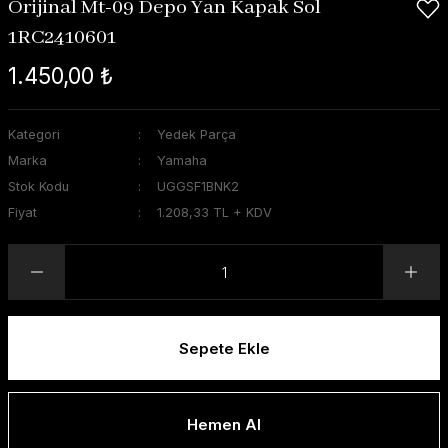
Orijinal Mt-09 Depo Yan Kapak Sol
1RC2410601
1.450,00 ₺
Kategori
Yedek Parça
Marka
Yamaha
Stok Kodu
UGGSF1BNK2
Fiyat
1.208,33 TL + KDV
Sepete Ekle
Hemen Al