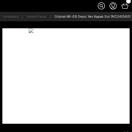
Anasayfa
Yedek Parça
Orijinal Mt-09 Depo Yan Kapak Sol 1RC2410601