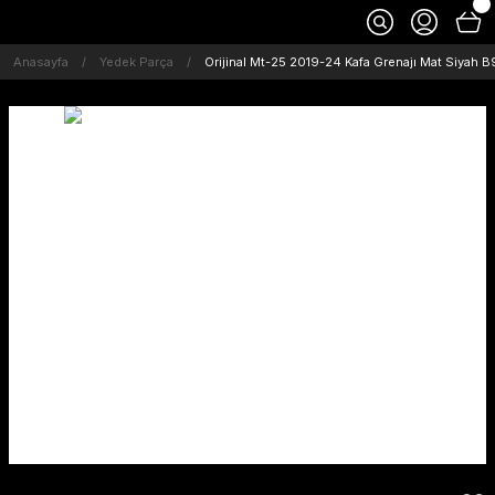
Anasayfa
Yedek Parça
Orijinal Mt-25 2019-24 Kafa Grenajı Mat Siya