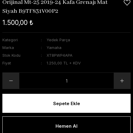
Orijinal Mt-25 2019-24 Kafa Grenajı Mat
Siyah B9TF831V00P2
1.500,00 ₺
Kategori
Yedek Parça
Marka
Yamaha
Stok Kodu
XT8PWP4APA
Fiyat
1.250,00 TL + KDV
Sepete Ekle
Hemen Al