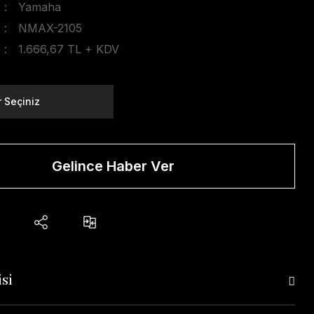
Yamaha
NMAX-2105
1.666,67 TL + KDV
Gelince Haber Ver
si