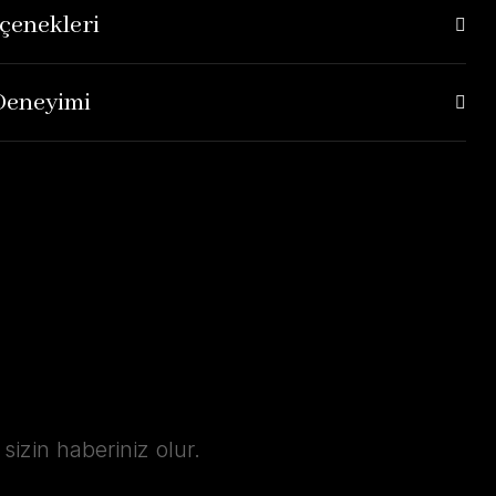
çenekleri
 Deneyimi
izin haberiniz olur.