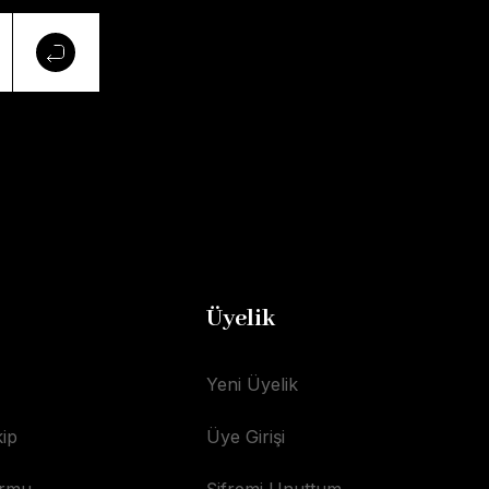
Üyelik
Yeni Üyelik
ip
Üye Girişi