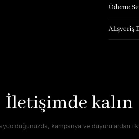
Ödeme Se
Alışveriş
İletişimde kalın
kaydolduğunuzda, kampanya ve duyurulardan ilk s