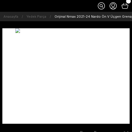
Anasayfa
Yedek Parça
Orijinal Nmax 2021-24 Nardo Ön V Üçgen Gre