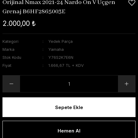
Orijinal Nmax 2021-24 Nardo Ön V Üçgen
Grenaj B6HF2865003E
2.000,00 ₺
Kategori
Yedek Parça
Marka
Yamaha
Stok Kodu
Y76S2K7E6N
Fiyat
1.666,67 TL + KDV
Sepete Ekle
Hemen Al