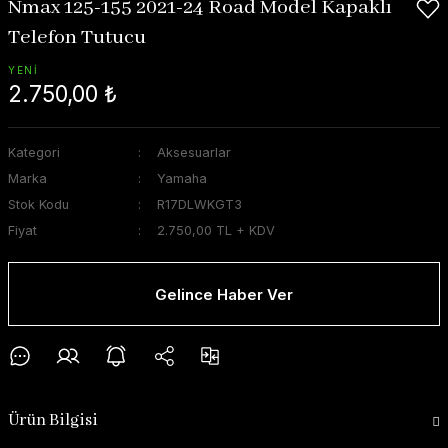
Nmax 125-155 2021-24 Road Model Kapaklı
Telefon Tutucu
YENİ
2.750,00 ₺
Kategori
Aksesuarlar
Marka
Yamaha
Stok Kodu
R17DLWKGT3
Fiyat
2.750,00 TL + KDV
Gelince Haber Ver
Ürün Bilgisi