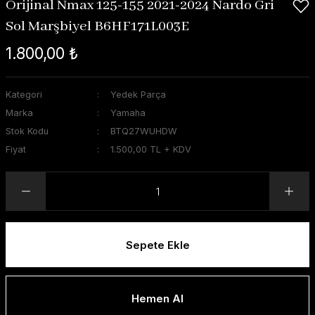
Orijinal Nmax 125-155 2021-2024 Nardo Gri
Sol Marşbiyel B6HF171L003E
1.800,00 ₺
Kategori
Yedek Parça
Marka
Yamaha
Stok Kodu
BTQ27WUHDW
Fiyat
1.500,00 TL + KDV
Sepete Ekle
Hemen Al