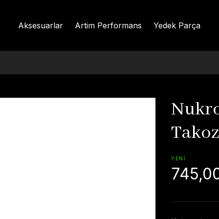
Aksesuarlar
Artim Performans
Yedek Parça
Nukro
Tako
YENİ
745,0