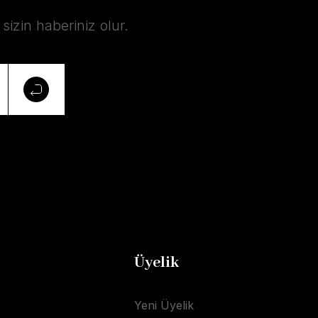
izin haberiniz olur.
Üyelik
Yeni Üyelik