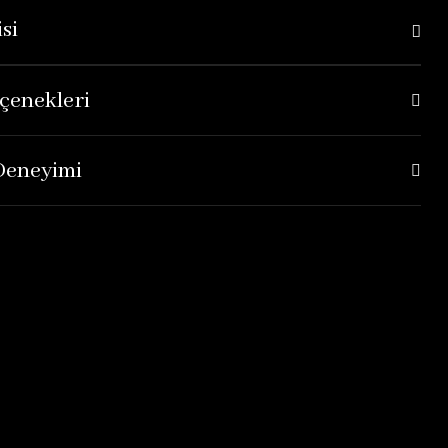
si
çenekleri
 Deneyimi