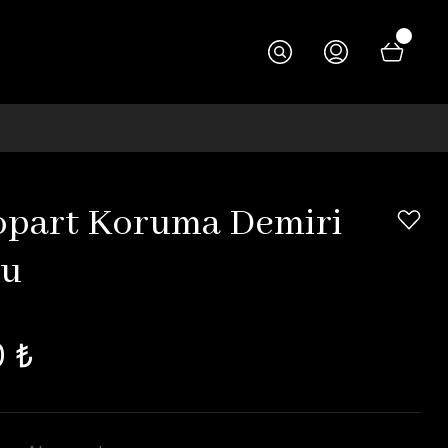
part Koruma Demiri
zu
0 ₺