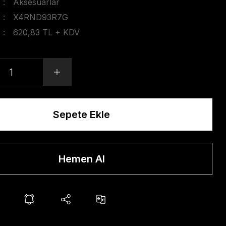
Aksesuarlar
X4RND93R7G
620,83 TL + KDV
Sepete Ekle
Hemen Al