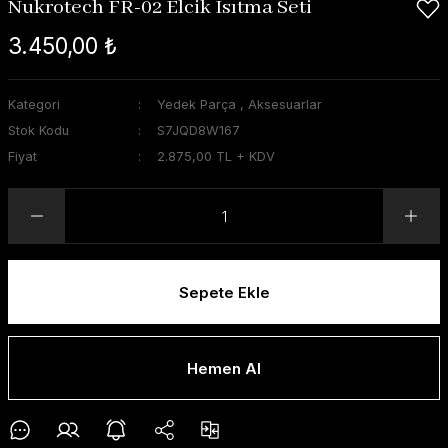
Nukrotech FR-02 Elcik Isıtma Seti
3.450,00 ₺
Kategori
Yedek Parça
,
Aksesuarlar
Stok Kodu
S7JQD8W167
Fiyat
2.875,00 TL + KDV
Sepete Ekle
Hemen Al