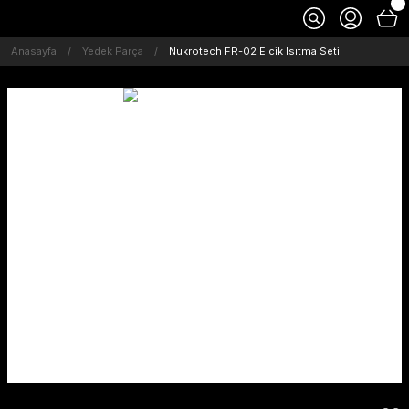
Anasayfa
Yedek Parça
Nukrotech FR-02 Elcik Isıtma Seti