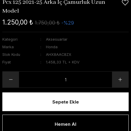
Pcx 125 2021-25 Arka İç Çamurluk Uzun
Model
1.250,00 ₺
1.750,00 ₺
-%29
Kategori
Aksesuarlar
Marka
Honda
Stok Kodu
AHX8AAC8ZX
Fiyat
1.458,33 TL + KDV
Sepete Ekle
Hemen Al