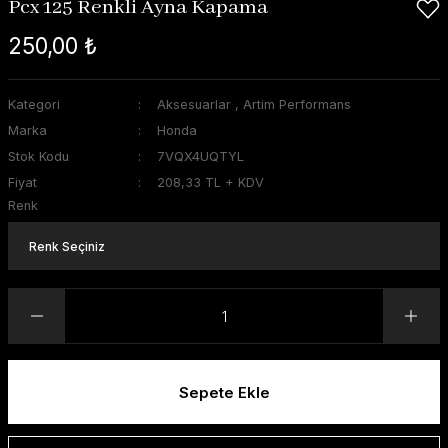
Pcx 125 Renkli Ayna Kapama
250,00 ₺
Kategori
Aksesuarlar
,
Artim Performans
Marka
Honda
Stok Kodu
7VQX4UQTYL
Fiyat
208,33 TL + KDV
Renk
Sepete Ekle