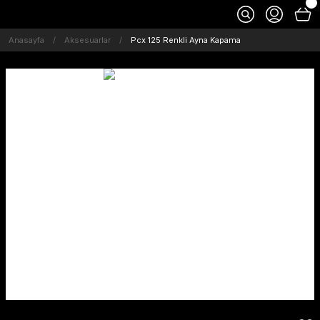
Anasayfa
Aksesuarlar
Pcx 125 Renkli Ayna Kapama