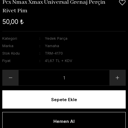
Pcx Nmax Xmax Universal Grenaj Perçin
Rivet Pim
50,00 ₺
Kategori
Yedek Parça
Marka
Yamaha
Stok Kodu
TRM-4170
Fiyat
41,67 TL + KDV
Sepete Ekle
Hemen Al