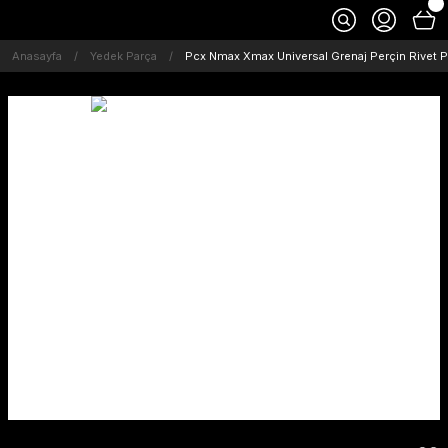
Anasayfa
Yedek Parça
Pcx Nmax Xmax Universal Grenaj Perçin Rivet 