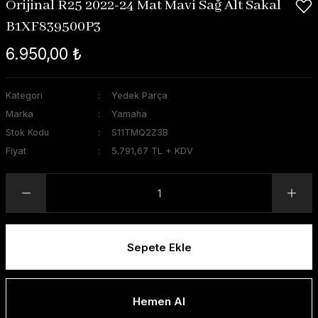
Orijinal R25 2022-24 Mat Mavi Sağ Alt Sakal
B1XF839500P3
6.950,00 ₺
Kategori
Yedek Parça
Marka
Yamaha
Stok Kodu
S11TMQ2Z3B
Fiyat
5.791,67 TL + KDV
Sepete Ekle
Hemen Al