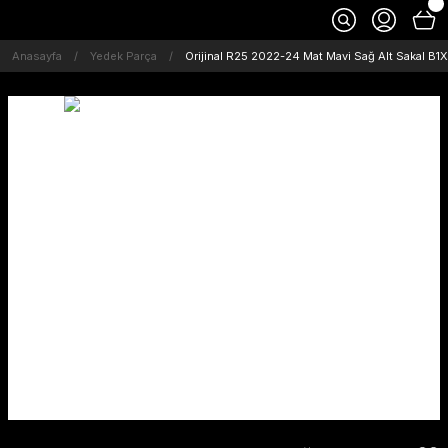
Anasayfa
Yedek Parça
Orijinal R25 2022-24 Mat Mavi Sağ Alt Sakal 