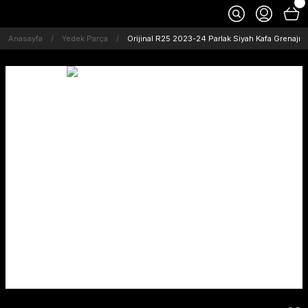
Anasayfa
Yedek Parça
Orijinal R25 2023-24 Parlak Siyah Kafa Grenajı