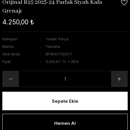
Orijinal R25 2023-24 Parlak Siyah Kafa
Grenajı
4.250,00 ₺
Kategori
Yedek Parça
Marka
Yamaha
Stok Kodu
BFWDCTDQVT
Fiyat
3.541,67 TL + KDV
Sepete Ekle
Hemen Al