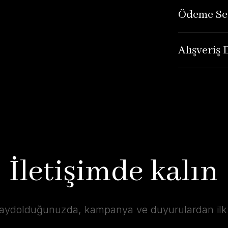
Ödeme Se
Alışveriş
İletişimde kalın
kaydolduğunuzda, kampanya ve duyurulardan ilk s