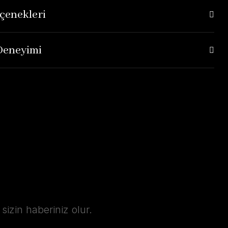
çenekleri
 Deneyimi
izin haberiniz olur.