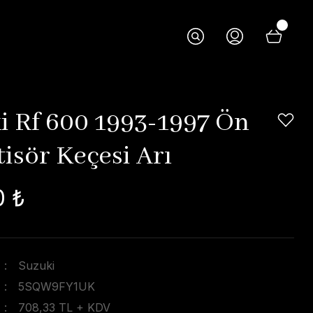
i Rf 600 1993-1997 Ön
isör Keçesi Arı
0 ₺
Suzuki
5SQW9FY1UK
708,33 TL + KDV