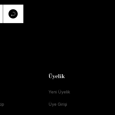
Üyelik
Yeni Üyelik
ip
Üye Girişi