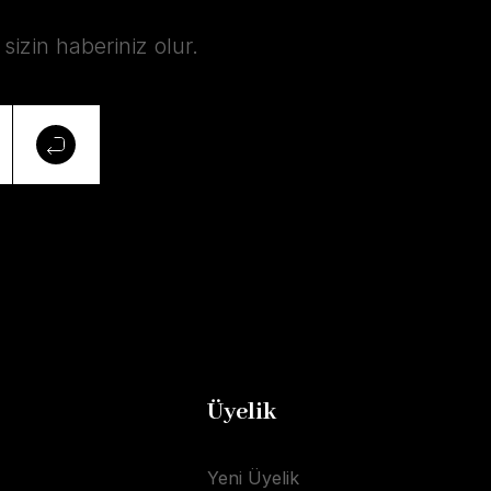
izin haberiniz olur.
Üyelik
Yeni Üyelik