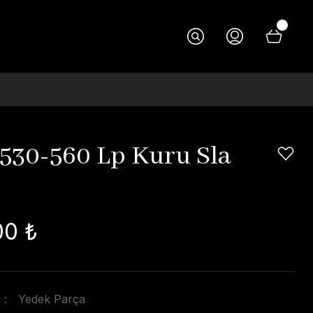
530-560 Lp Kuru Sla
00 ₺
Yedek Parça