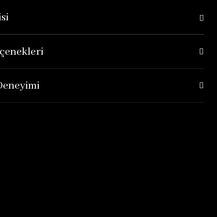
si
çenekleri
 Deneyimi