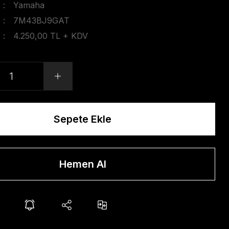
Yamaha
7M43BJ9GAT
4.250,00 TL + KDV
Sepete Ekle
Hemen Al