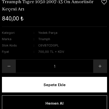
Trıumph Tıger 1050 2007-13 Ön Amortisör
Keçesi Arı
840,00 ₺
Kategori
Yedek Parça
Marka
Triumph
Stok Kodu
C6VB7CDGPL
Fiyat
700,00 TL + KDV
Sepete Ekle
Hemen Al