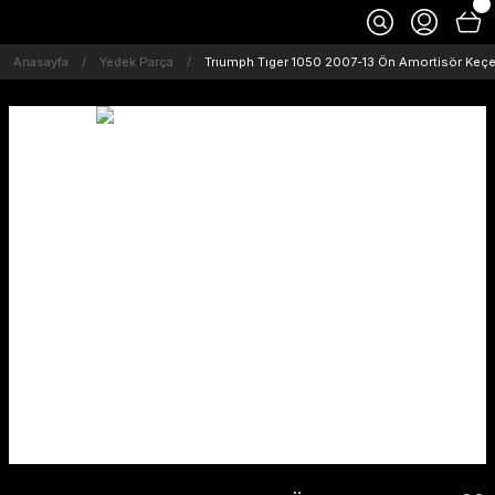
Anasayfa
Yedek Parça
Trıumph Tıger 1050 2007-13 Ön Amortisör Keçes