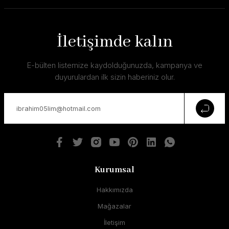
İletişimde kalın
E-bülten listemize kaydolduğunuzda, kampanya ve
duyurulardan ilk sizin haberiniz olur.
Kurumsal
Hakkımızda
Mağazalar
İletişim