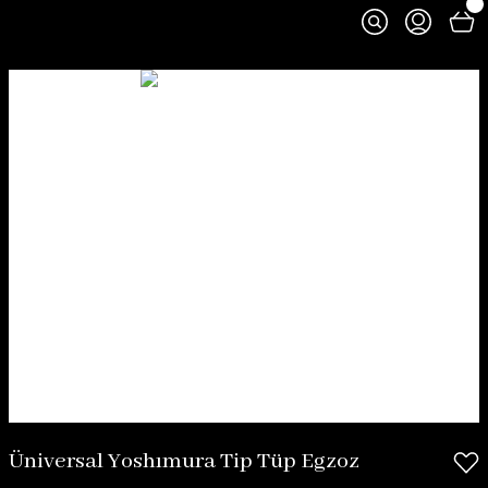
Üniversal Yoshımura Tip Tüp Egzoz