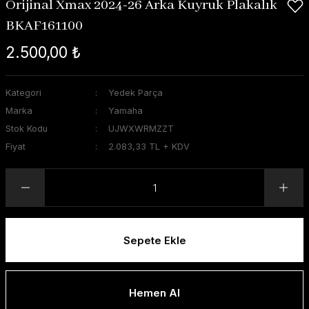
Orijinal Xmax 2024-26 Arka Kuyruk Plakalık
BKAF161100
2.500,00 ₺
Kategori
Yedek Parça
Marka
Yamaha
Stok Kodu
UJWXWRMZZT
Fiyat
2.083,33 TL + KDV
Sepete Ekle
Hemen Al