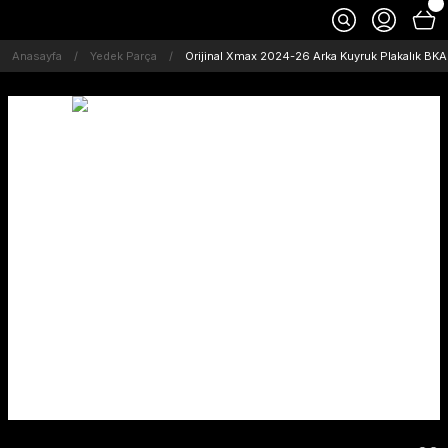
Anasayfa
Yedek Parça
Orijinal Xmax 2024-26 Arka Kuyruk Plakalık BK