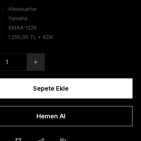
Aksesuarlar
Yamaha
XMAX-1229
1.250,00 TL + KDV
Sepete Ekle
Hemen Al