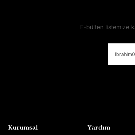
E-bülten listemize 
Kurumsal
Yardım