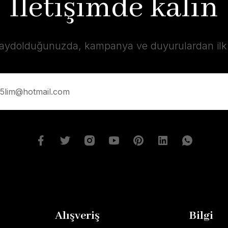
İletişimde kalın
kaydolduğunuzda, kampanya ve duyurulardan ilk s
Alışveriş
Bilgi