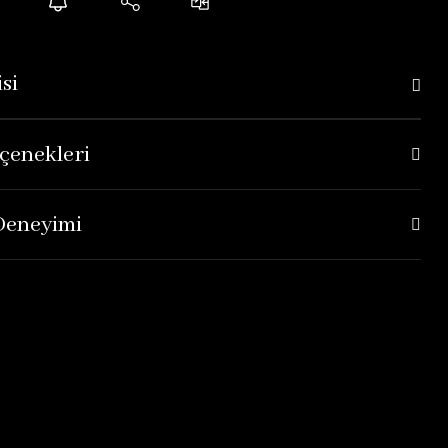
si
çenekleri
 Deneyimi