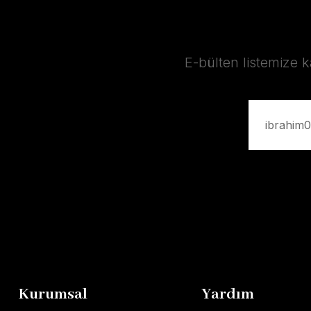
E-bülten listemize 
Kurumsal
Yardım