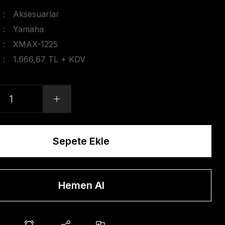
Aksesuarlar
Yamaha
XMAX-1225
1.666,67 TL + KDV
Sepete Ekle
Hemen Al