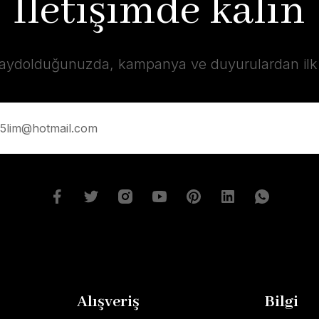
İletişimde kalın
kaydolduğunuzda, kampanya ve duyurulardan ilk s
Alışveriş
Bilgi