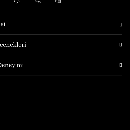
si
çenekleri
 Deneyimi