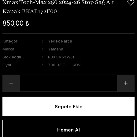
Xmax Tech-Max 250 2024-26 Stop Sağ Alt
Kapak BKAF172F00
850,00 ₺
Kategori
Yedek Parça
Marka
Yamaha
Stok Kodu
P3XGV5YWJ1
Fiyat
708,33 TL + KDV
Sepete Ekle
Hemen Al