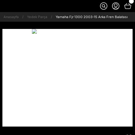
Anasayfa
Yedek Parça
Yamaha Fjr 1300 2003-15 Arka Fren Balatası