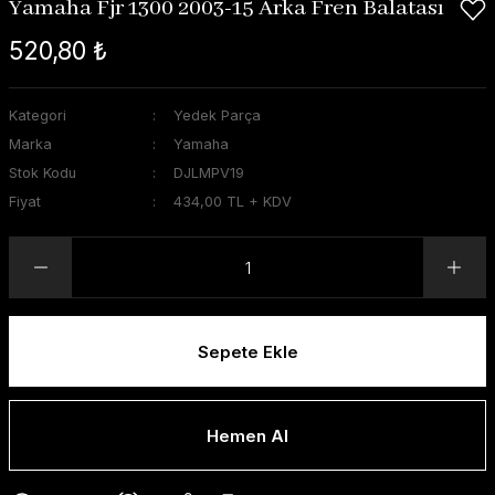
Yamaha Fjr 1300 2003-15 Arka Fren Balatası
520,80 ₺
Kategori
Yedek Parça
Marka
Yamaha
Stok Kodu
DJLMPV19
Fiyat
434,00 TL + KDV
Sepete Ekle
Hemen Al