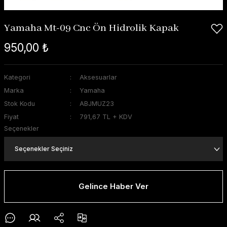
Yamaha Mt-09 Cnc Ön Hidrolik Kapak
950,00 ₺
Kategori
Aksesuarlar
Marka
Yamaha
Stok Kodu
ABJMUZ23
Fiyat
791,67 TL + KDV
Seçenekler
Gelince Haber Ver