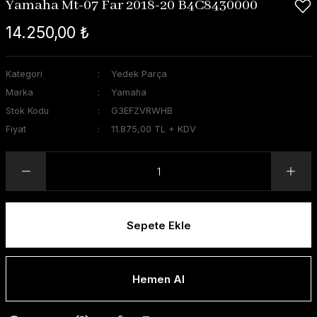
Yamaha Mt-07 Far 2018-20 B4C8430000
14.250,00 ₺
Kategori
Yedek Parça
Marka
Yamaha
Stok Kodu
G3EFZVRWHB
Fiyat
11.875,00 TL + KDV
Sepete Ekle
Hemen Al