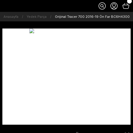
Anasayfa
Yedek Parça
Orijinal Tracer 700 2016-19 Ön Far BC6H4300