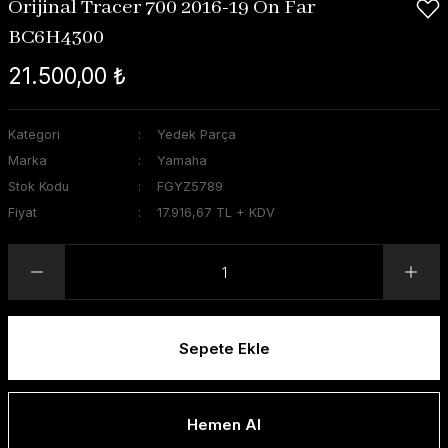
Orijinal Tracer 700 2016-19 Ön Far
BC6H4300
21.500,00 ₺
Kategori
Yedek Parça
Marka
Yamaha
Stok Kodu
FGYZ5789
Fiyat
17.916,67 TL + KDV
Sepete Ekle
Hemen Al