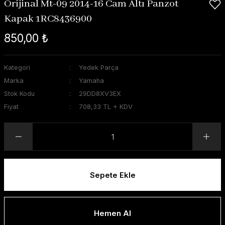
Orijinal Mt-09 2014-16 Cam Altı Panzot
Kapak 1RC8436900
850,00 ₺
Kategori
Yedek Parça
Marka
Yamaha
Stok Kodu
29DD8XV3EX
Fiyat
708,33 TL + KDV
Sepete Ekle
Hemen Al