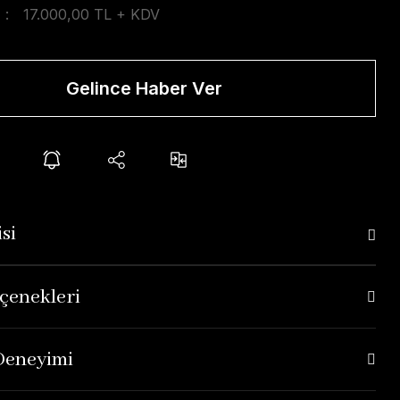
17.000,00 TL + KDV
Gelince Haber Ver
si
çenekleri
 Deneyimi