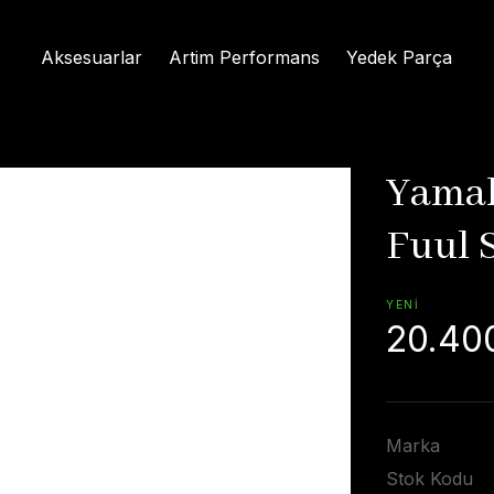
Aksesuarlar
Artim Performans
Yedek Parça
Yamah
Fuul 
YENİ
20.40
Marka
Stok Kodu