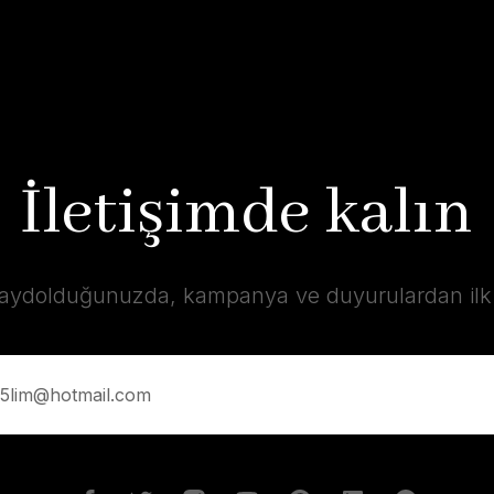
İletişimde kalın
kaydolduğunuzda, kampanya ve duyurulardan ilk s